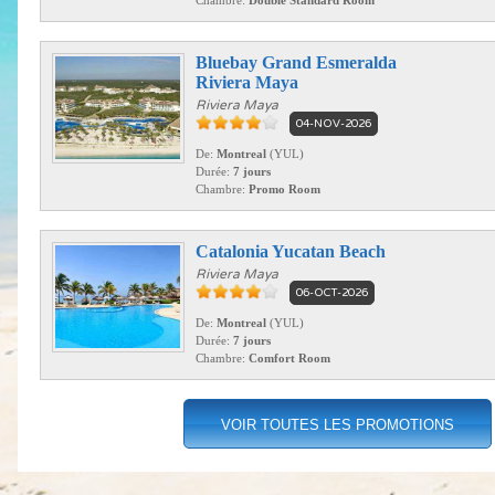
Bluebay Grand Esmeralda
Riviera Maya
Riviera Maya
04-NOV-2026
De:
Montreal
(YUL)
Durée:
7 jours
Chambre:
Promo Room
Catalonia Yucatan Beach
Riviera Maya
06-OCT-2026
De:
Montreal
(YUL)
Durée:
7 jours
Chambre:
Comfort Room
VOIR TOUTES LES PROMOTIONS