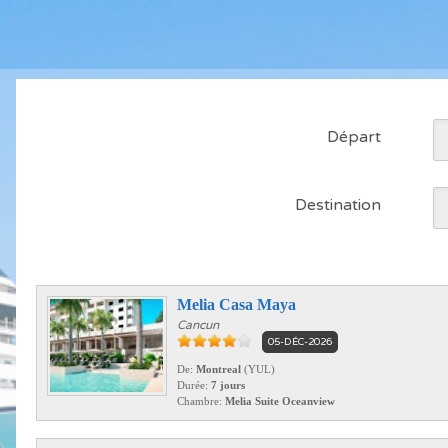
Départ
Destination
Melia Casa Maya
Cancun
05-DÉC-2026
De:
Montreal
(YUL)
Durée:
7 jours
Chambre:
Melia Suite Oceanview